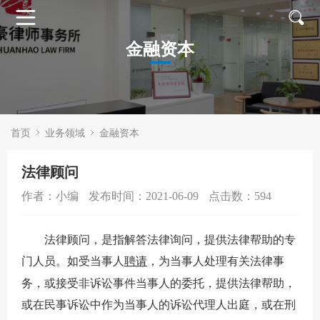
首页
金融资本
关
于
业
川
务
成
首页
业务领域
金融资本
豪
领
功
专
法律顾问
域
案
业
新
作者：小编
发布时间：2021-06-09
点击数：
594
例
团
闻
招
法律顾问，是指解答法律询问，提供法律帮助的专
队
动
贤
门人员。如受当事人
聘请
，为当事人处理有关法律事
态
纳
务，或接受非诉讼事件当事人的委托，提供法律帮助，
或在民事诉讼中作为当事人的诉讼代理人出庭，或在刑
士