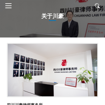
首页
关于川豪
关
于
业
川
务
成
豪
领
功
专
域
案
业
新
例
团
闻
招
队
动
贤
态
纳
士