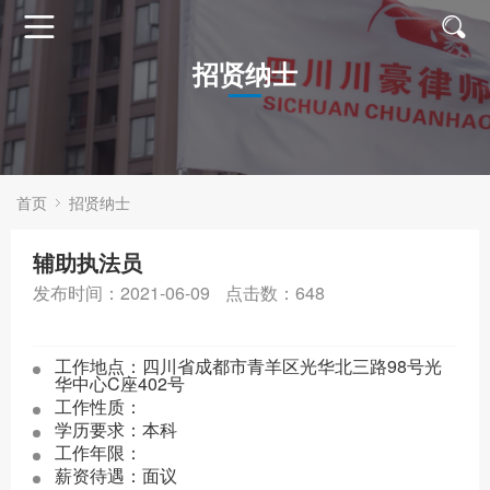
首页
招贤纳士
关
于
业
川
务
成
首页
招贤纳士
豪
领
功
专
辅助执法员
域
案
业
新
发布时间：2021-06-09
点击数：
648
例
团
闻
招
工作地点：四川省成都市青羊区光华北三路98号光
队
动
贤
华中心C座402号
工作性质：
态
纳
学历要求：本科
工作年限：
士
薪资待遇：面议